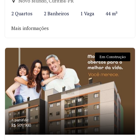
Novo Mundo, Curitiba-PR
2 Quartos
2 Banheiros
1 Vaga
44 m²
Mais informações
Em Construção
A partir de:
R$ 509.900