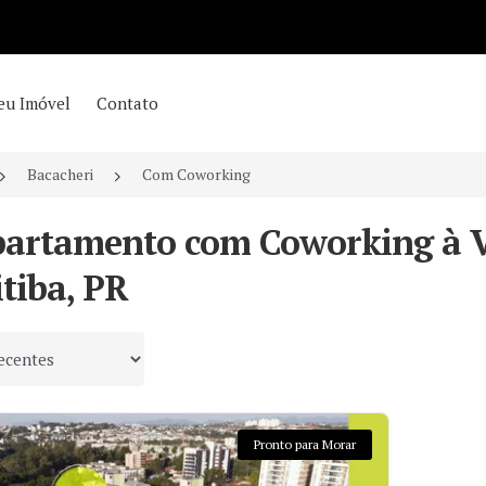
eu Imóvel
Contato
Bacacheri
Com Coworking
partamento com Coworking à V
tiba, PR
 por
Pronto para Morar