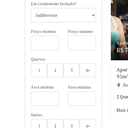
Em condomínio fechado?
Preço mínimo
Preço máximo
A parti
R$ 7
Quartos
Apar
1
2
3
4+
95m
Ba
Área mínima
Área máxima
2 Qua
Mais 
Suítes
1
2
3
4+