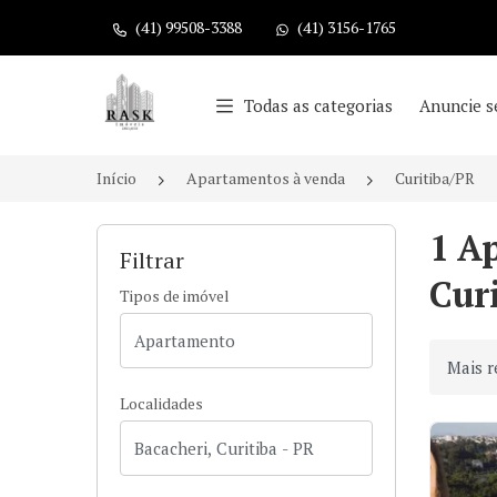
(41) 99508-3388
(41) 3156-1765
Página inicial
Todas as categorias
Anuncie s
Início
Apartamentos à venda
Curitiba/PR
1 A
Filtrar
Curi
Tipos de imóvel
Ordenar
Localidades