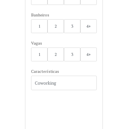
Banheiros
1
2
3
4+
Vagas
1
2
3
4+
Características