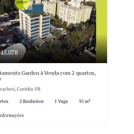
r de:
45.078
tamento Garden à Venda com 2 quartos,
²
cacheri, Curitiba-PR
rtos
2 Banheiros
1 Vaga
95 m²
informações