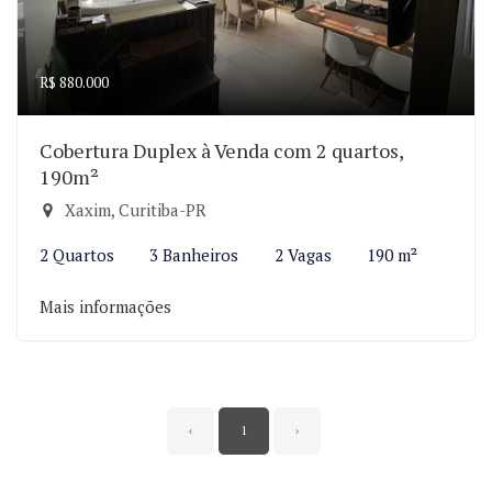
R$ 880.000
Cobertura Duplex à Venda com 2 quartos,
190m²
Xaxim, Curitiba-PR
2 Quartos
3 Banheiros
2 Vagas
190 m²
Mais informações
‹
1
›