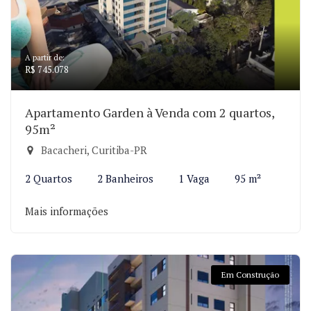
A partir de:
R$ 745.078
Apartamento Garden à Venda com 2 quartos,
95m²
Bacacheri, Curitiba-PR
2 Quartos
2 Banheiros
1 Vaga
95 m²
Mais informações
Em Construção