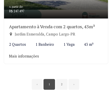
A partir de:
R$ 247.497
Apartamento à Venda com 2 quartos, 43m²
Jardim Esmeralda, Campo Largo-PR
2 Quartos
1 Banheiro
1 Vaga
43 m²
Mais informações
‹
1
2
›