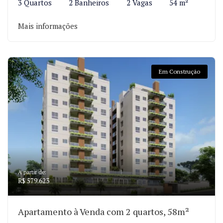
3 Quartos
2 Banheiros
2 Vagas
54 m²
Mais informações
Em Construção
A partir de:
R$ 579.623
Apartamento à Venda com 2 quartos, 58m²