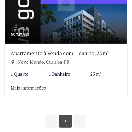
A partir de:
R$ 347.900
Apartamento à Venda com 1 quarto, 25m²
Novo Mundo, Curitiba-PR
1 Quarto
1 Banheiro
25 m²
Mais informações
‹
1
›