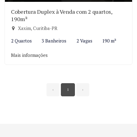
Cobertura Duplex à Venda com 2 quartos,
190m²
Xaxim, Curitiba-PR
2 Quartos
3 Banheiros
2 Vagas
190 m²
Mais informações
‹
1
›