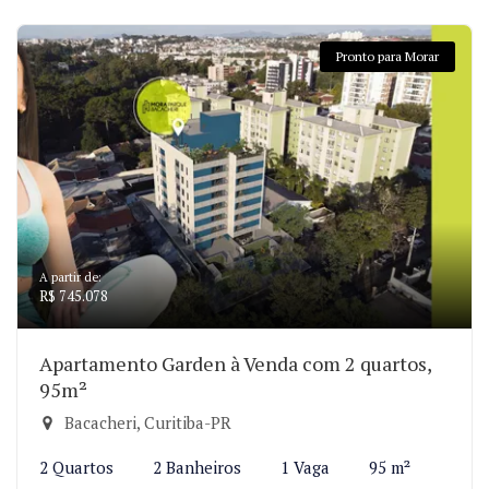
Pronto para Morar
A partir de:
R$ 745.078
Apartamento Garden à Venda com 2 quartos,
95m²
Bacacheri, Curitiba-PR
2 Quartos
2 Banheiros
1 Vaga
95 m²