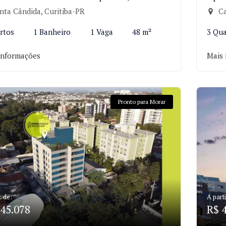
nta Cândida, Curitiba-PR
Ca
rtos
1 Banheiro
1 Vaga
48 m²
3 Qua
informações
Mais 
Pronto para Morar
r de:
A parti
45.078
R$ 