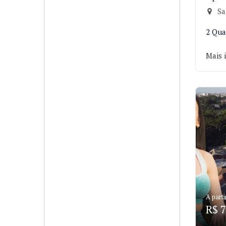
Sa
2 Qua
Mais 
A parti
R$ 7