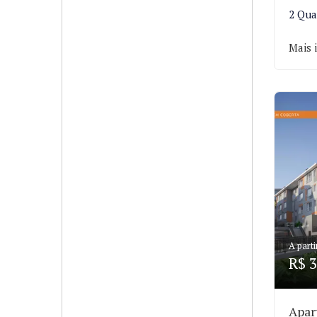
2 Qua
Mais 
A parti
R$ 3
Apar