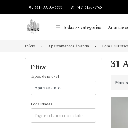
(41) 99508-3388
(41) 3156-1765
Página inicial
Todas as categorias
Anuncie s
Início
Apartamentos à venda
Com Churrasqu
31 
Filtrar
Tipos de imóvel
Ordenar
Localidades