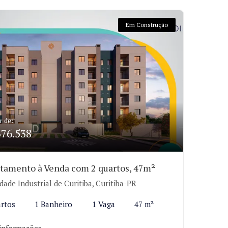
Em Construção
r de:
376.538
tamento à Venda com 2 quartos, 47m²
dade Industrial de Curitiba, Curitiba-PR
rtos
1 Banheiro
1 Vaga
47 m²