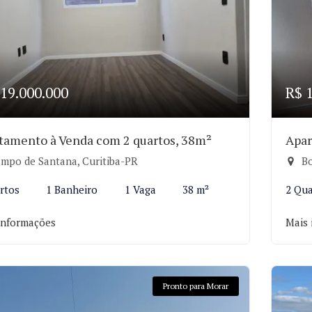
19.000.000
R$ 
tamento à Venda com 2 quartos, 38m²
Apar
mpo de Santana, Curitiba-PR
Bo
rtos
1 Banheiro
1 Vaga
38 m²
2 Qua
informações
Mais 
Pronto para Morar