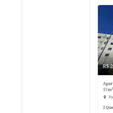
R$ 2
Apar
57m
Pi
2 Qua