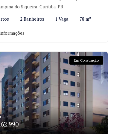
mpina do Siqueira, Curitiba-PR
rtos
2 Banheiros
1 Vaga
78 m²
informações
Em Construção
r de:
462.990