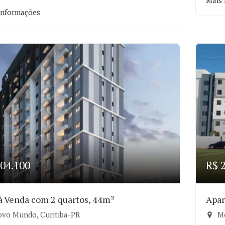
Mais 
informações
04.100
R$ 
 à Venda com 2 quartos, 44m²
Apar
vo Mundo, Curitiba-PR
Mo