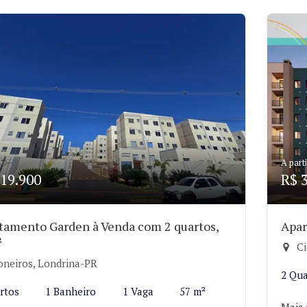
A parti
19.900
R$ 
tamento Garden à Venda com 2 quartos,
Apar
²
Ci
oneiros, Londrina-PR
2 Qua
rtos
1 Banheiro
1 Vaga
57 m²