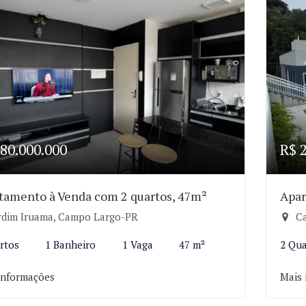
80.000.000
R$ 
tamento à Venda com 2 quartos, 47m²
Apar
rdim Iruama, Campo Largo-PR
Ca
rtos
1 Banheiro
1 Vaga
47 m²
2 Qua
informações
Mais 