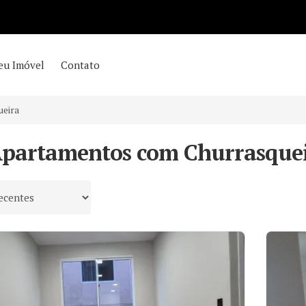
eu Imóvel
Contato
eira
Apartamentos com Churrasquei
 por