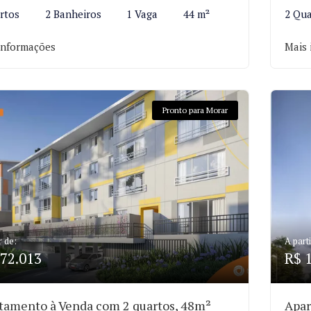
rtos
2 Banheiros
1 Vaga
44 m²
2 Qua
informações
Mais 
Pronto para Morar
r de:
A parti
72.013
R$ 
tamento à Venda com 2 quartos, 48m²
Apar