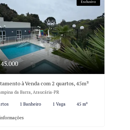
Exclusivo
245.000
tamento à Venda com 2 quartos, 45m²
mpina da Barra, Araucária-PR
rtos
1 Banheiro
1 Vaga
45 m²
informações