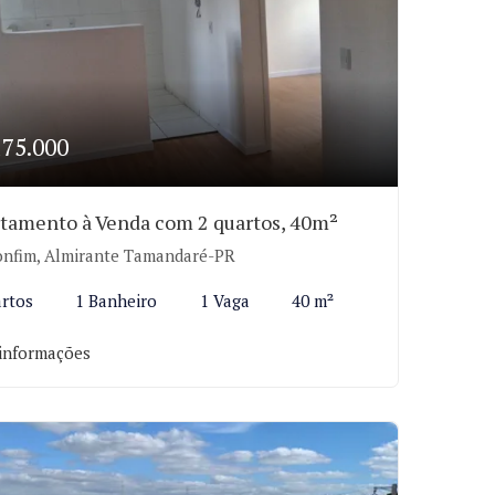
175.000
tamento à Venda com 2 quartos, 40m²
nfim, Almirante Tamandaré-PR
rtos
1 Banheiro
1 Vaga
40 m²
informações