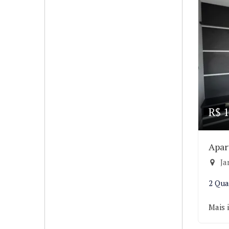
R$ 1
Apar
Ja
2 Qua
Mais 