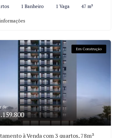
rtos
1 Banheiro
1 Vaga
47 m²
informações
Em Construção
r de:
1.159.800
tamento à Venda com 3 quartos, 78m²