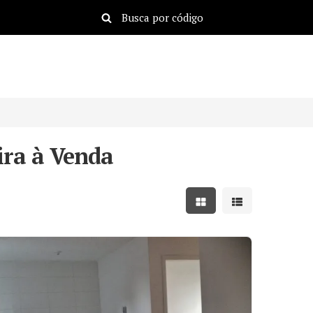
ra à Venda
Mostrar resultados em
Mostrar resulta