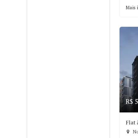
Mais 
R$ 5
Flat
No