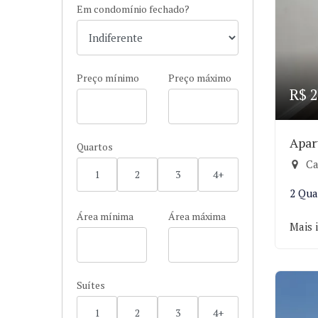
Em condomínio fechado?
Preço mínimo
Preço máximo
R$ 2
Apar
Quartos
Ca
1
2
3
4+
2 Qua
Área mínima
Área máxima
Mais 
Suítes
1
2
3
4+