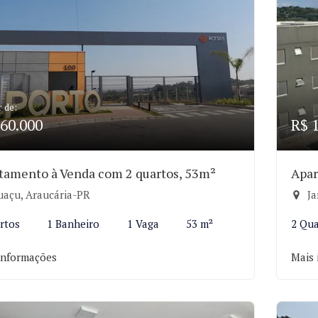
r de:
60.000
R$ 
tamento à Venda com 2 quartos, 53m²
Apar
uaçu, Araucária-PR
Ja
rtos
1 Banheiro
1 Vaga
53 m²
2 Qua
informações
Mais 