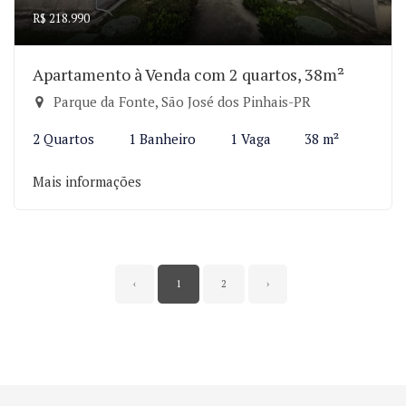
R$ 218.990
Apartamento à Venda com 2 quartos, 38m²
Parque da Fonte, São José dos Pinhais-PR
2 Quartos
1 Banheiro
1 Vaga
38 m²
Mais informações
‹
1
2
›