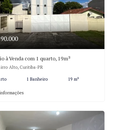
190.000
io à Venda com 1 quarto, 19m²
irro Alto, Curitiba-PR
arto
1 Banheiro
19 m²
informações