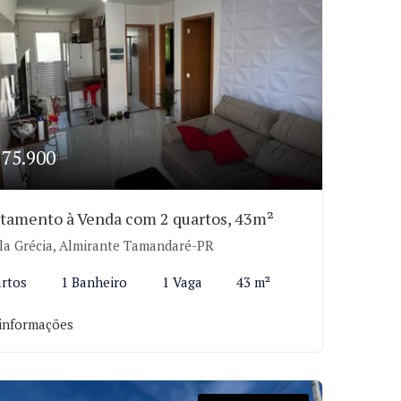
175.900
tamento à Venda com 2 quartos, 43m²
la Grécia, Almirante Tamandaré-PR
rtos
1 Banheiro
1 Vaga
43 m²
informações