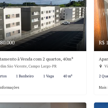
80.000
R$ 
tamento à Venda com 2 quartos, 40m²
Apar
rdim São Vicente, Campo Largo-PR
Vi
rtos
1 Banheiro
1 Vaga
40 m²
2 Qua
informações
Mais 