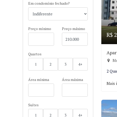
Em condomínio fechado?
Preço mínimo
Preço máximo
R$ 2
Apar
Quartos
Mo
1
2
3
4+
2 Qua
Área mínima
Área máxima
Mais 
Suítes
1
2
3
4+