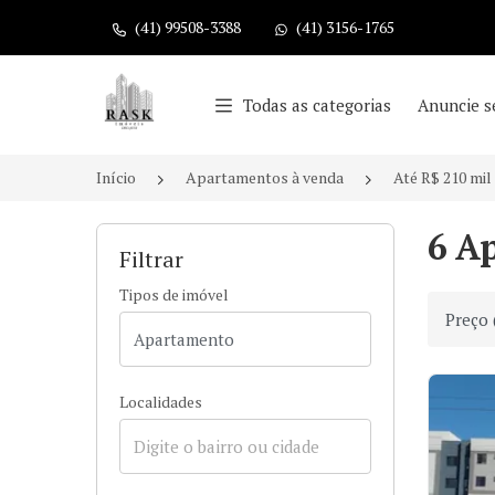
(41) 99508-3388
(41) 3156-1765
Página inicial
Todas as categorias
Anuncie s
Início
Apartamentos à venda
Até R$ 210 mil
6 A
Filtrar
Tipos de imóvel
Ordenar
Localidades