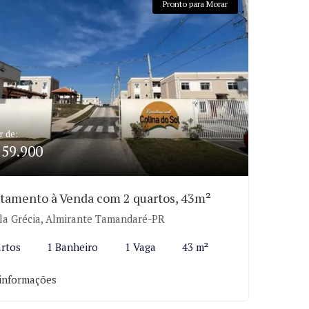
Pronto para Morar
r de:
159.900
tamento à Venda com 2 quartos, 43m²
la Grécia, Almirante Tamandaré-PR
rtos
1 Banheiro
1 Vaga
43 m²
informações