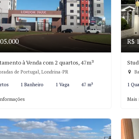
05.000
R$ 
tamento à Venda com 2 quartos, 47m²
Stud
radas de Portugal, Londrina-PR
Ba
rtos
1 Banheiro
1 Vaga
47 m²
1 Qu
informações
Mais 