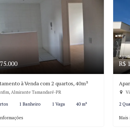
A parti
75.000
R$ 
tamento à Venda com 2 quartos, 40m²
Apar
nfim, Almirante Tamandaré-PR
Vi
rtos
1 Banheiro
1 Vaga
40 m²
2 Qua
informações
Mais 