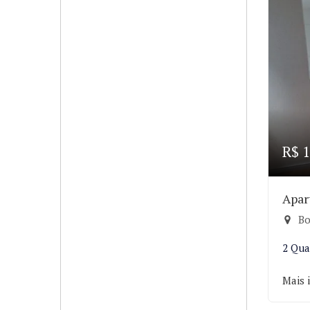
R$ 1
Apar
Bo
2 Qua
Mais 