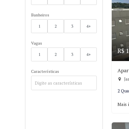
Banheiros
1
2
3
4+
Vagas
R$ 1
1
2
3
4+
Apar
Características
Ja
2 Qua
Mais 