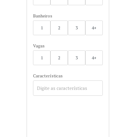
Banheiros
1
2
3
4+
Vagas
1
2
3
4+
Características