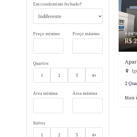
Em condomínio fechado?
A parti
Preço mínimo
Preço máximo
R$ 2
Apar
Quartos
Ig
1
2
3
4+
2 Qua
Área mínima
Área máxima
Mais 
Suítes
1
2
3
4+