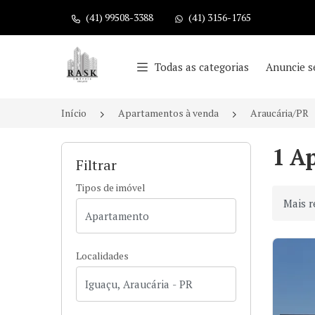
(41) 99508-3388
(41) 3156-1765
Página inicial
Todas as categorias
Anuncie s
Início
Apartamentos à venda
Araucária/PR
1 A
Filtrar
Tipos de imóvel
Ordenar
Localidades