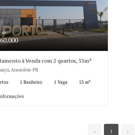
r de:
60.000
tamento à Venda com 2 quartos, 53m²
uaçu, Araucária-PR
rtos
1 Banheiro
1 Vaga
53 m²
informações
‹
1
›