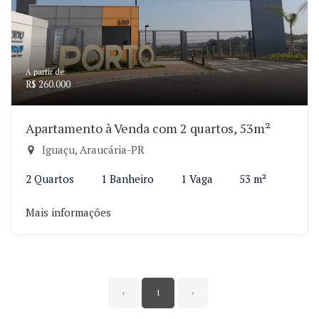
A partir de:
R$ 260.000
Apartamento à Venda com 2 quartos, 53m²
Iguaçu, Araucária-PR
2 Quartos
1 Banheiro
1 Vaga
53 m²
Mais informações
‹
1
›