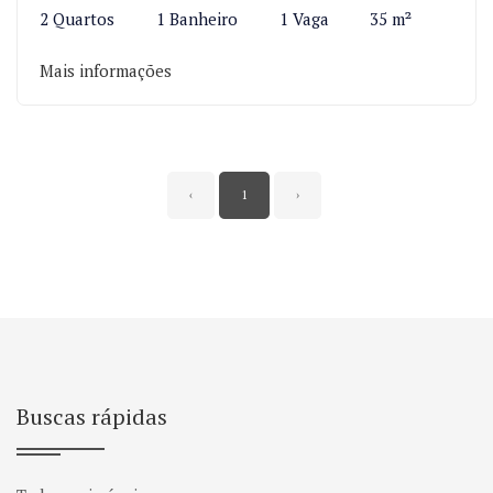
2 Quartos
1 Banheiro
1 Vaga
35 m²
Mais informações
‹
1
›
Buscas rápidas