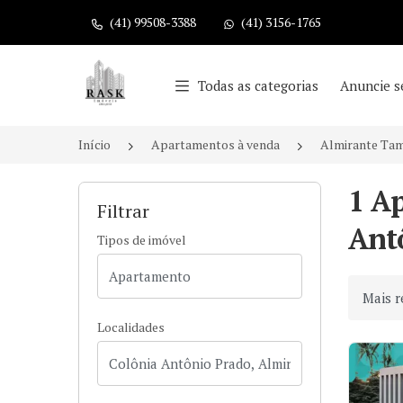
(41) 99508-3388
(41) 3156-1765
Página inicial
Todas as categorias
Anuncie s
Início
Apartamentos à venda
Almirante Ta
1 A
Filtrar
Ant
Tipos de imóvel
Ordenar
Localidades