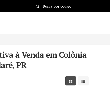
iva à Venda em Colônia
aré, PR
Mostrar resultados em
Mostrar resulta