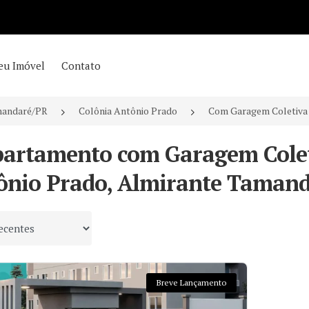
eu Imóvel
Contato
mandaré/PR
Colônia Antônio Prado
Com Garagem Coletiva
partamento com Garagem Colet
ônio Prado, Almirante Tamand
 por
Breve Lançamento