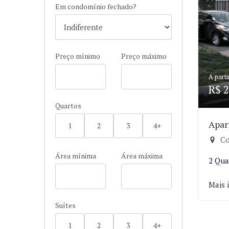
Em condomínio fechado?
Preço mínimo
Preço máximo
A parti
R$ 2
Quartos
Apar
1
2
3
4+
Co
Área mínima
Área máxima
2 Qua
Mais 
Suítes
1
2
3
4+