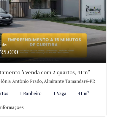
r de:
25.000
tamento à Venda com 2 quartos, 41m²
lônia Antônio Prado, Almirante Tamandaré-PR
rtos
1 Banheiro
1 Vaga
41 m²
informações