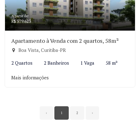
A partir de:
R$ 579.623
Apartamento à Venda com 2 quartos, 58m²
Boa Vista, Curitiba-PR
2 Quartos
2 Banheiros
1 Vaga
58 m²
Mais informações
‹
1
2
›