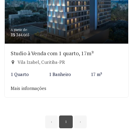
A partir de:
R$ 344.665
Studio à Venda com 1 quarto, 17m²
Vila Izabel, Curitiba-PR
1 Quarto
1 Banheiro
17 m²
Mais informações
‹
1
›