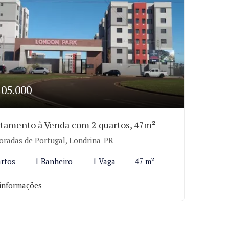
205.000
tamento à Venda com 2 quartos, 47m²
radas de Portugal, Londrina-PR
rtos
1 Banheiro
1 Vaga
47 m²
informações