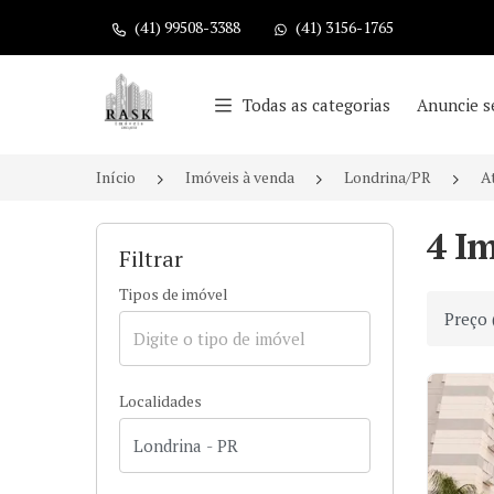
(41) 99508-3388
(41) 3156-1765
Página inicial
Todas as categorias
Anuncie s
Início
Imóveis à venda
Londrina/PR
A
4 I
Filtrar
Tipos de imóvel
Ordenar
Localidades