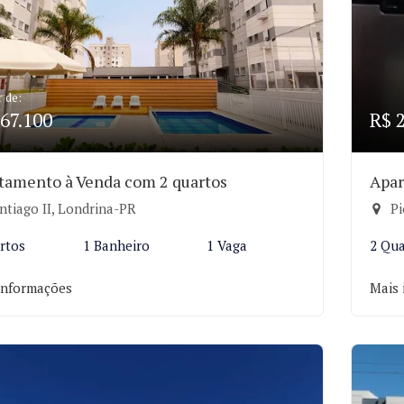
r de:
67.100
R$ 
tamento à Venda com 2 quartos
Apar
ntiago II, Londrina-PR
Pi
rtos
1 Banheiro
1 Vaga
2 Qua
informações
Mais 