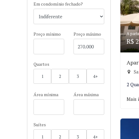
Em condomínio fechado?
A parti
Preço mínimo
Preço máximo
R$ 2
Apar
Quartos
Sa
1
2
3
4+
2 Qua
Área mínima
Área máxima
Mais 
Suítes
1
2
3
4+