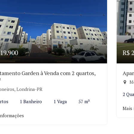
19.900
R$ 
tamento Garden à Venda com 2 quartos,
Apar
²
Mo
oneiros, Londrina-PR
2 Qua
rtos
1 Banheiro
1 Vaga
57 m²
Mais 
informações