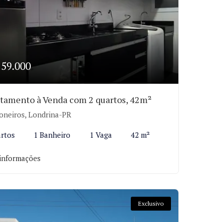
259.000
tamento à Venda com 2 quartos, 42m²
oneiros, Londrina-PR
rtos
1 Banheiro
1 Vaga
42 m²
informações
Exclusivo