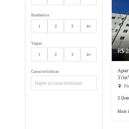
Banheiros
1
2
3
4+
Vagas
R$ 2
1
2
3
4+
Apar
Características
57m
Pi
2 Qua
Mais 