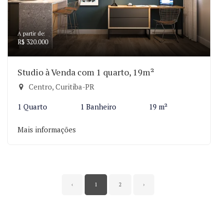
A partir de:
R$ 320.000
Studio à Venda com 1 quarto, 19m²
Centro, Curitiba-PR
1 Quarto
1 Banheiro
19 m²
Mais informações
‹
1
2
›