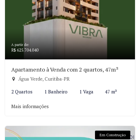
A partir de:
R$ 625.704.040
Apartamento à Venda com 2 quartos, 47m²
Água Verde, Curitiba-PR
2 Quartos
1 Banheiro
1 Vaga
47 m²
Mais informações
Em Construção