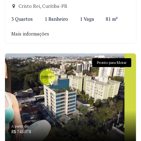
Cristo Rei, Curitiba-PR
3 Quartos
1 Banheiro
1 Vaga
81 m²
Mais informações
Pronto para Morar
A partir de:
R$ 745.078