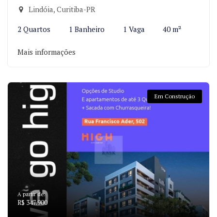
Lindóia, Curitiba-PR
2 Quartos
1 Banheiro
1 Vaga
40 m²
Mais informações
Em Construção
A partir de:
R$ 347.900