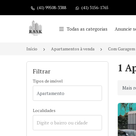
(41) 99508-3388
(41) 3156-1765
Página inicial
Todas as categorias
Anuncie s
Início
Apartamentos à venda
Com Garagem 
1 A
Filtrar
Tipos de imóvel
Ordenar
Localidades