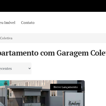
eu Imóvel
Contato
Coletiva
partamento com Garagem Colet
 por
Breve Lançamento