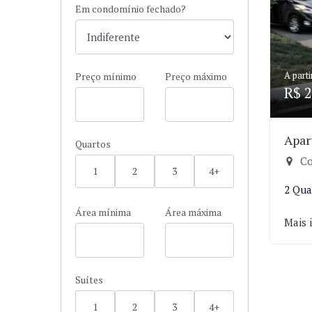
Em condomínio fechado?
A parti
Preço mínimo
Preço máximo
R$ 2
Apar
Quartos
Co
1
2
3
4+
2 Qua
Área mínima
Área máxima
Mais 
Suítes
1
2
3
4+