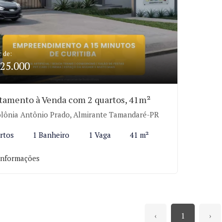
r de:
25.000
tamento à Venda com 2 quartos, 41m²
lônia Antônio Prado, Almirante Tamandaré-PR
rtos
1 Banheiro
1 Vaga
41 m²
informações
‹
1
›