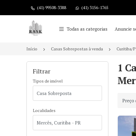
(41) 99508-3388
(41) 3156-1765
Página inicial
Todas as categorias
Anuncie s
Início
Casas Sobrepostas à venda
Curitiba/
1 C
Filtrar
Merc
Tipos de imóvel
Ordenar
Localidades