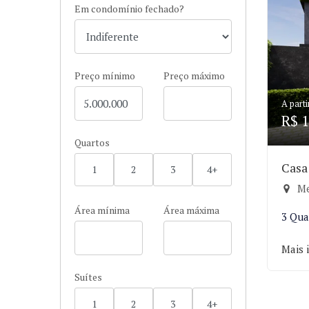
Em condomínio fechado?
Preço mínimo
Preço máximo
A parti
R$ 1
Quartos
Casa
1
2
3
4+
Me
Área mínima
Área máxima
3 Qua
Mais 
Suítes
1
2
3
4+