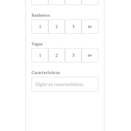
Banheiros
1
2
3
4+
Vagas
1
2
3
4+
Características