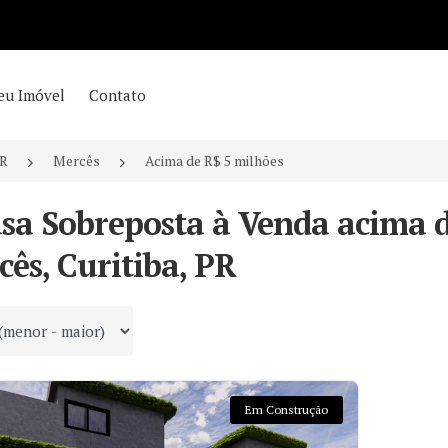
eu Imóvel
Contato
PR
Mercês
Acima de R$ 5 milhões
asa Sobreposta à Venda acima 
ês, Curitiba, PR
 por
Em Construção