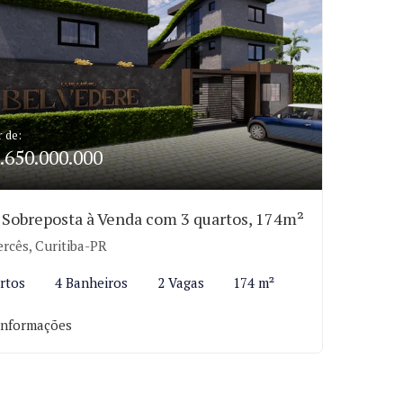
r de:
.650.000.000
 Sobreposta à Venda com 3 quartos, 174m²
rcês, Curitiba-PR
rtos
4 Banheiros
2 Vagas
174 m²
informações