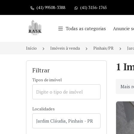
(41) 99508-3388
(41) 3156-1765
Página inicial
Todas as categorias
Anuncie s
Início
Imóveis à venda
Pinhais/PR
Jar
1 I
Filtrar
Tipos de imóvel
Ordenar
Localidades