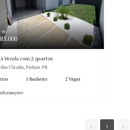
r de:
85.000
 à Venda com 2 quartos
rdim Cláudia, Pinhais-PR
rtos
1 Banheiro
2 Vagas
informações
‹
1
›