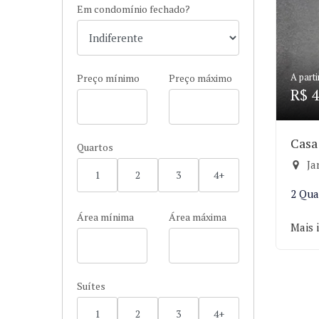
Em condomínio fechado?
A parti
Preço mínimo
Preço máximo
R$ 4
Casa
Quartos
Ja
1
2
3
4+
2 Qua
Área mínima
Área máxima
Mais 
Suítes
1
2
3
4+