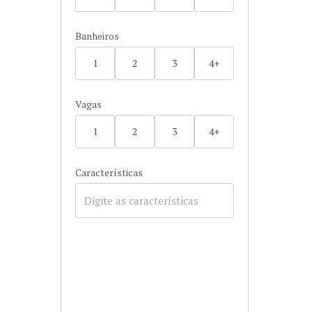
Banheiros
1
2
3
4+
Vagas
1
2
3
4+
Características