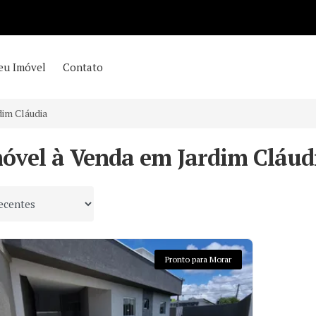
eu Imóvel
Contato
dim Cláudia
móvel à Venda em Jardim Cláudi
 por
Pronto para Morar