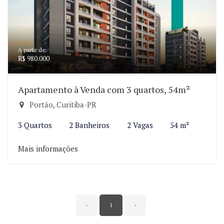
A partir de:
R$ 980.000
Apartamento à Venda com 3 quartos, 54m²
Portão, Curitiba-PR
3 Quartos
2 Banheiros
2 Vagas
54 m²
Mais informações
‹
1
›