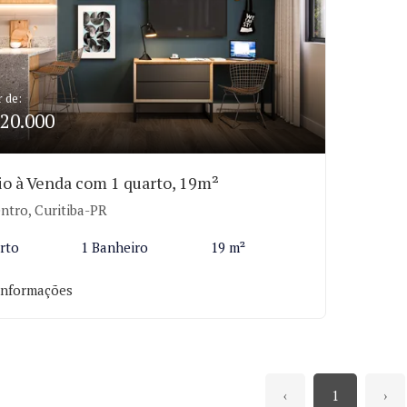
r de:
20.000
io à Venda com 1 quarto, 19m²
ntro, Curitiba-PR
rto
1 Banheiro
19 m²
informações
‹
1
›