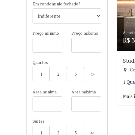
Em condomínio fechado?
A parti
Preço mínimo
Preço máximo
R$ 3
Stud
Quartos
Ce
1
2
3
4+
1 Qua
Área mínima
Área máxima
Mais 
Suítes
1
2
3
4+