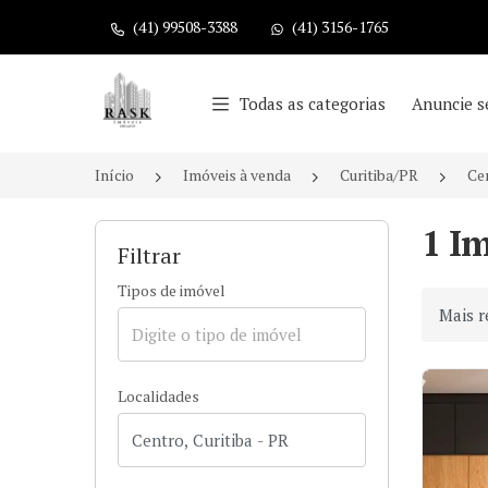
(41) 99508-3388
(41) 3156-1765
Página inicial
Todas as categorias
Anuncie s
Início
Imóveis à venda
Curitiba/PR
Ce
1 Im
Filtrar
Tipos de imóvel
Ordenar
Localidades