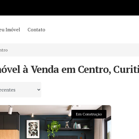
eu Imóvel
Contato
ntro
óvel à Venda em Centro, Curit
 por
Em Construção