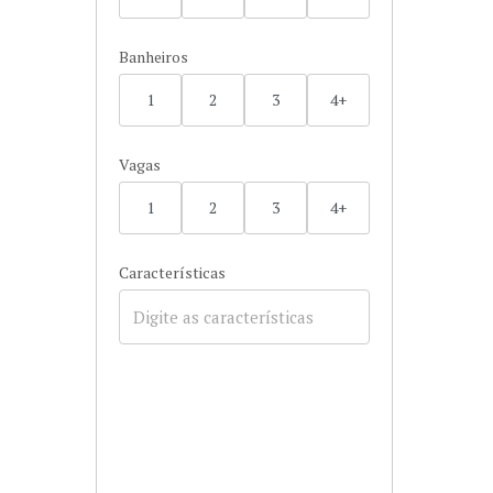
Banheiros
1
2
3
4+
Vagas
1
2
3
4+
Características