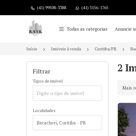
(41) 99508-3388
(41) 3156-1765
Página inicial
Todas as categorias
Anuncie s
Início
Imóveis à venda
Curitiba/PR
Ba
2 Im
Filtrar
Tipos de imóvel
Ordenar
Localidades