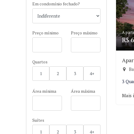
Em condomínio fechado?
A parti
Preço mínimo
Preço máximo
R$ 6
Apar
Quartos
Ba
1
2
3
4+
3 Qua
Área mínima
Área máxima
Mais 
Suítes
1
2
3
4+