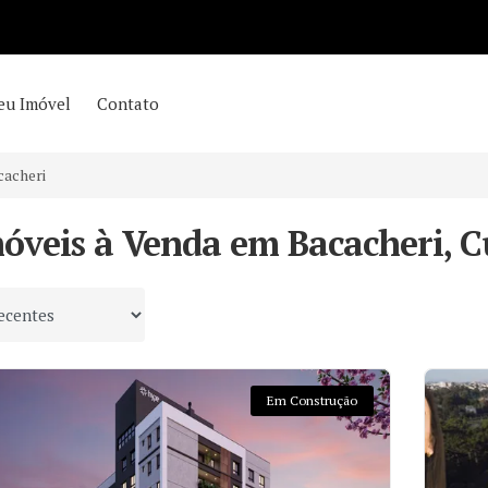
eu Imóvel
Contato
cacheri
óveis à Venda em Bacacheri, C
 por
Em Construção