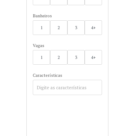
Banheiros
1
2
3
4+
Vagas
1
2
3
4+
Características