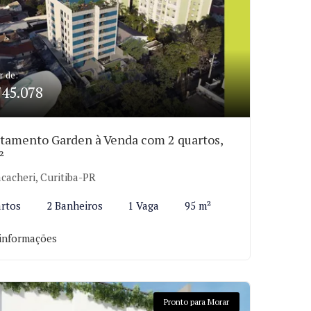
r de:
745.078
tamento Garden à Venda com 2 quartos,
²
cacheri, Curitiba-PR
rtos
2 Banheiros
1 Vaga
95 m²
informações
Pronto para Morar