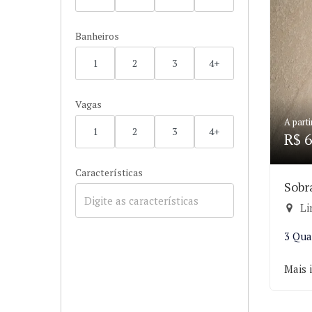
Banheiros
1
2
3
4+
Vagas
A parti
1
2
3
4+
R$ 6
Características
Sobr
Li
3 Qua
Mais 