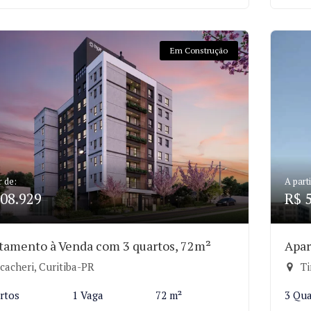
Em Construção
r de:
A parti
08.929
R$ 
tamento à Venda com 3 quartos, 72m²
Apar
cacheri, Curitiba-PR
Ti
rtos
1 Vaga
72 m²
3 Qua