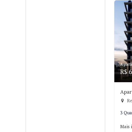
A parti
R$ 6
Apar
Re
3 Qua
Mais 