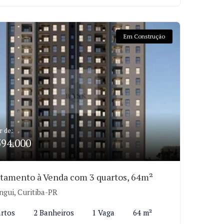
Em Construção
r de:
594.000
tamento à Venda com 3 quartos, 64m²
ngui, Curitiba-PR
rtos
2 Banheiros
1 Vaga
64 m²