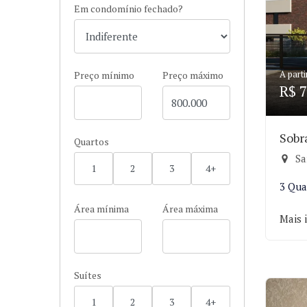
Em condomínio fechado?
A parti
Preço mínimo
Preço máximo
R$ 7
Sobr
Quartos
San
1
2
3
4+
3 Qua
Área mínima
Área máxima
Mais 
Suítes
1
2
3
4+