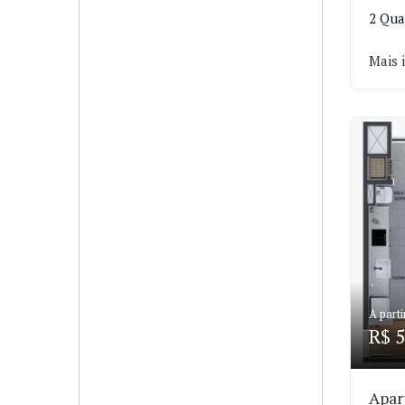
2 Qua
Mais 
A parti
R$ 5
Apar