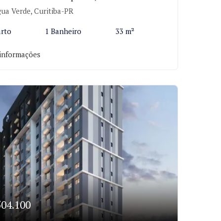
ua Verde, Curitiba-PR
arto
1 Banheiro
33 m²
informações
504.100