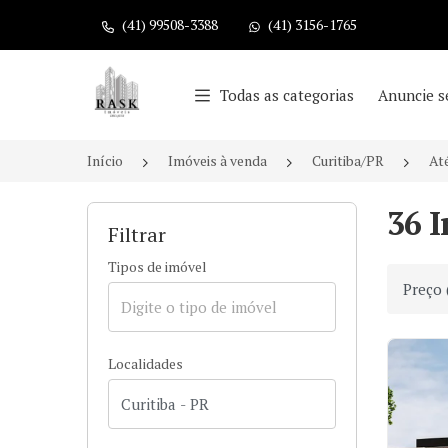
(41) 99508-3388
(41) 3156-1765
Página inicial
Todas as categorias
Anuncie s
Início
Imóveis à venda
Curitiba/PR
At
36 I
Filtrar
Tipos de imóvel
Ordenar
Localidades