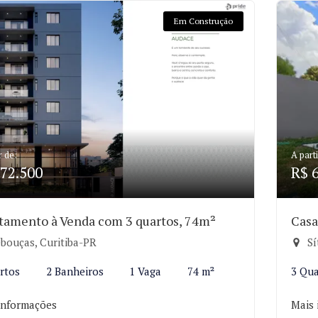
Em Construção
r de:
A parti
72.500
R$ 
tamento à Venda com 3 quartos, 74m²
Casa
bouças, Curitiba-PR
Sí
rtos
2 Banheiros
1 Vaga
74 m²
3 Qua
informações
Mais 