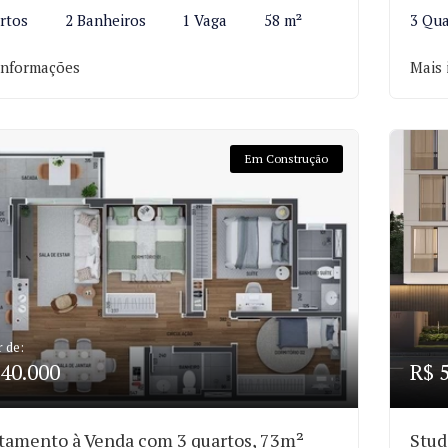
rtos
2 Banheiros
1 Vaga
58 m²
3 Qua
informações
Mais 
Em Construção
r de:
40.000
R$ 
tamento à Venda com 3 quartos, 73m²
Stud