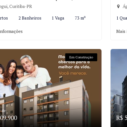
ngui, Curitiba-PR
Ág
rtos
2 Banheiros
1 Vaga
73 m²
1 Qu
informações
Mais 
Em Construção
r de:
09.900
R$ 