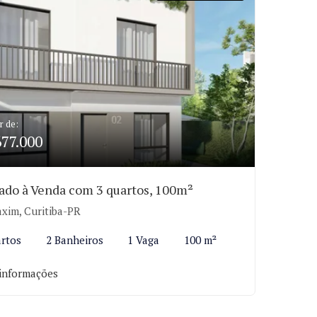
r de:
677.000
ado à Venda com 3 quartos, 100m²
xim, Curitiba-PR
rtos
2 Banheiros
1 Vaga
100 m²
informações