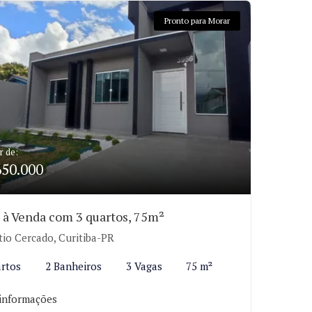
Pronto para Morar
r de:
650.000
 à Venda com 3 quartos, 75m²
tio Cercado, Curitiba-PR
rtos
2 Banheiros
3 Vagas
75 m²
informações