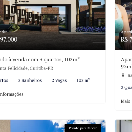
r de:
A parti
97.000
R$ 
ado à Venda com 3 quartos, 102m²
Apar
95m
ta Felicidade, Curitiba-PR
Ba
rtos
2 Banheiros
2 Vagas
102 m²
2 Qua
informações
Mais 
Pronto para Morar