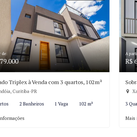
r de:
A parti
79.000
R$ 
ado Triplex à Venda com 3 quartos, 102m²
Sobr
ndóia, Curitiba-PR
Xa
rtos
2 Banheiros
1 Vaga
102 m²
3 Qua
informações
Mais 