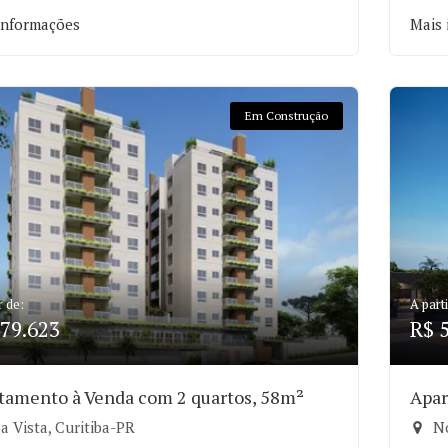
informações
Mais 
Em Construção
r de:
A parti
79.623
R$ 
tamento à Venda com 2 quartos, 58m²
Apar
a Vista, Curitiba-PR
No