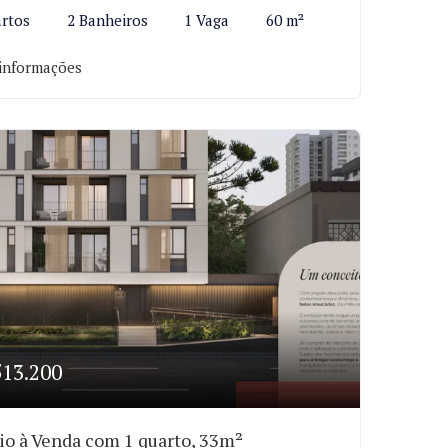
rtos
2 Banheiros
1 Vaga
60 m²
informações
513.200
io à Venda com 1 quarto, 33m²