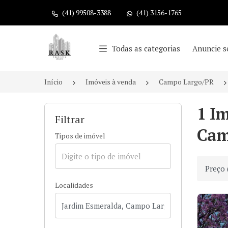
(41) 99508-3388
(41) 3156-1765
Página inicial
Todas as categorias
Anuncie s
Início
Imóveis à venda
Campo Largo/PR
1 I
Filtrar
Cam
Tipos de imóvel
Ordenar
Localidades