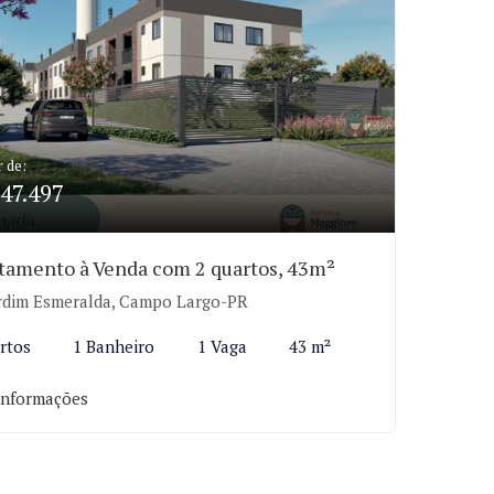
r de:
47.497
tamento à Venda com 2 quartos, 43m²
rdim Esmeralda, Campo Largo-PR
rtos
1 Banheiro
1 Vaga
43 m²
informações