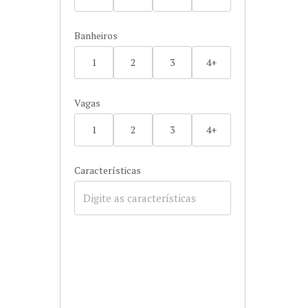
Banheiros
1
2
3
4+
Vagas
1
2
3
4+
Características