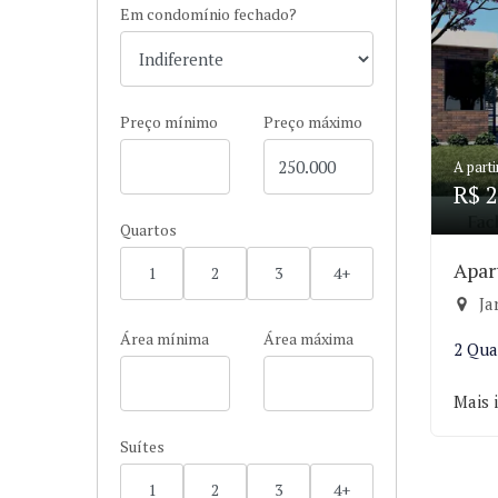
Em condomínio fechado?
Preço mínimo
Preço máximo
A parti
R$ 2
Quartos
Apar
1
2
3
4+
Ja
Área mínima
Área máxima
2 Qua
Mais 
Suítes
1
2
3
4+