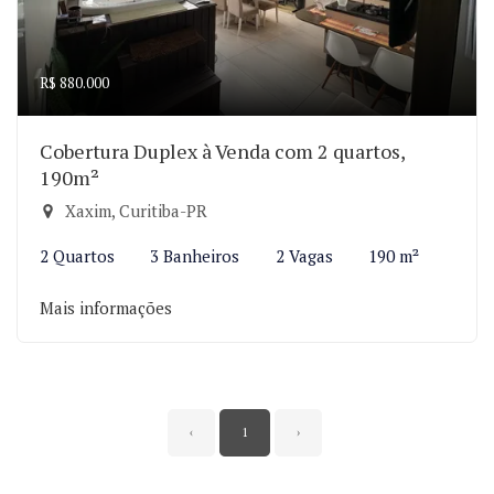
R$ 880.000
Cobertura Duplex à Venda com 2 quartos,
190m²
Xaxim, Curitiba-PR
2 Quartos
3 Banheiros
2 Vagas
190 m²
Mais informações
‹
1
›