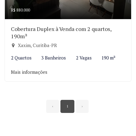
R$ 880.000
Cobertura Duplex à Venda com 2 quartos,
190m²
Xaxim, Curitiba-PR
2 Quartos
3 Banheiros
2 Vagas
190 m²
Mais informações
‹
1
›