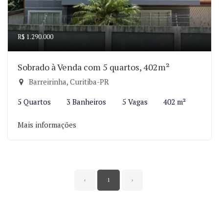
R$ 1.290.000
Sobrado à Venda com 5 quartos, 402m²
Barreirinha, Curitiba-PR
5 Quartos
3 Banheiros
5 Vagas
402 m²
Mais informações
‹
1
›