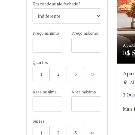
Em condomínio fechado?
Preço mínimo
Preço máximo
A parti
R$ 5
Quartos
Apar
1
2
3
4+
Al
Área mínima
Área máxima
2 Qua
Mais 
Suítes
1
2
3
4+