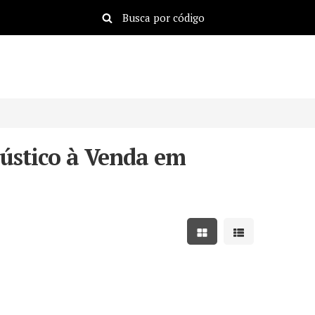
ústico à Venda em
Mostrar resultados em
Mostrar resulta