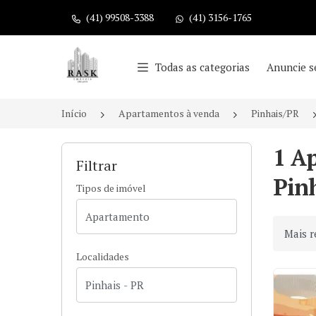
(41) 99508-3388
(41) 3156-1765
Página inicial
Todas as categorias
Anuncie s
Início
Apartamentos à venda
Pinhais/PR
1 A
Filtrar
Pin
Tipos de imóvel
Ordenar
Localidades