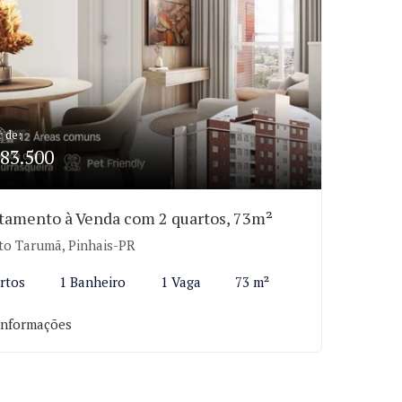
r de:
83.500
tamento à Venda com 2 quartos, 73m²
to Tarumã, Pinhais-PR
rtos
1 Banheiro
1 Vaga
73 m²
informações