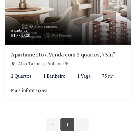
A partir de:
R$ 583.500
Apartamento à Venda com 2 quartos, 73m²
Alto Tarumã, Pinhais-PR
2 Quartos
1 Banheiro
1 Vaga
73 m²
Mais informações
‹
1
›