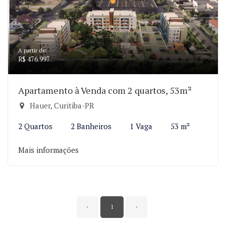
A partir de:
R$ 476.997
Apartamento à Venda com 2 quartos, 53m²
Hauer, Curitiba-PR
2 Quartos
2 Banheiros
1 Vaga
53 m²
Mais informações
‹
1
›