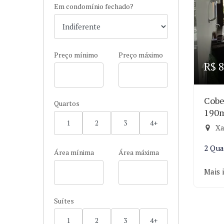
Em condomínio fechado?
Preço mínimo
Preço máximo
R$ 8
Cobe
Quartos
190
1
2
3
4+
Xa
2 Qua
Área mínima
Área máxima
Mais 
Suítes
1
2
3
4+