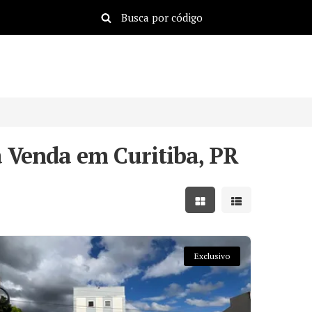
 Venda em Curitiba, PR
Mostrar resultados em
Mostrar resulta
Exclusivo