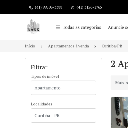
(41) 99508-3388
(41) 3156-1765
Página inicial
Todas as categorias
Anuncie s
Início
Apartamentos à venda
Curitiba/PR
2 A
Filtrar
Tipos de imóvel
Ordenar
Localidades