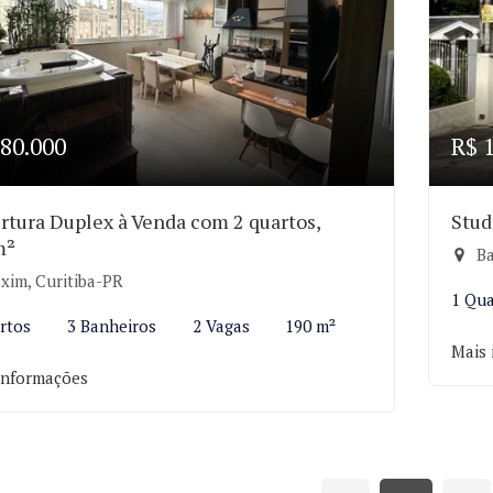
80.000
R$ 
rtura Duplex à Venda com 2 quartos,
Stud
m²
Ba
xim, Curitiba-PR
1 Qu
rtos
3 Banheiros
2 Vagas
190 m²
Mais 
informações