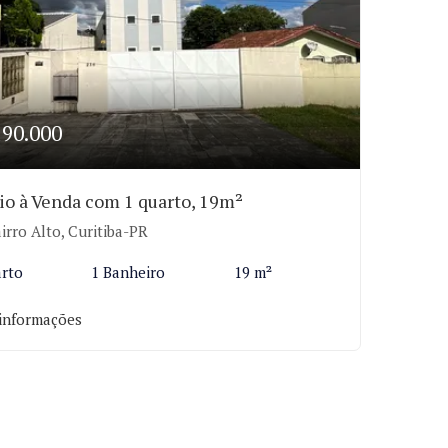
190.000
io à Venda com 1 quarto, 19m²
irro Alto, Curitiba-PR
arto
1 Banheiro
19 m²
informações