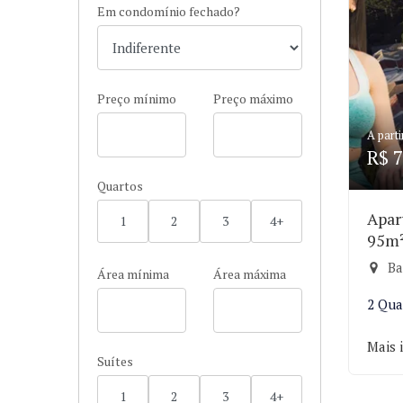
Em condomínio fechado?
Preço mínimo
Preço máximo
A parti
R$ 7
Quartos
Apar
1
2
3
4+
95m
Ba
Área mínima
Área máxima
2 Qua
Mais 
Suítes
1
2
3
4+