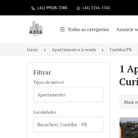
(41) 99508-3388
(41) 3156-1765
Página inicial
Todas as categorias
Anuncie s
Início
Apartamentos à venda
Curitiba/PR
1 A
Filtrar
Curi
Tipos de imóvel
Ordenar
Localidades