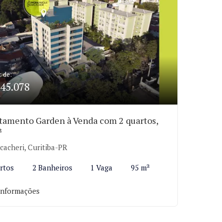
r de:
45.078
tamento Garden à Venda com 2 quartos,
²
cacheri, Curitiba-PR
rtos
2 Banheiros
1 Vaga
95 m²
informações