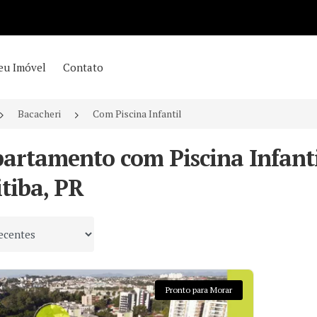
eu Imóvel
Contato
Bacacheri
Com Piscina Infantil
partamento com Piscina Infanti
tiba, PR
 por
Pronto para Morar