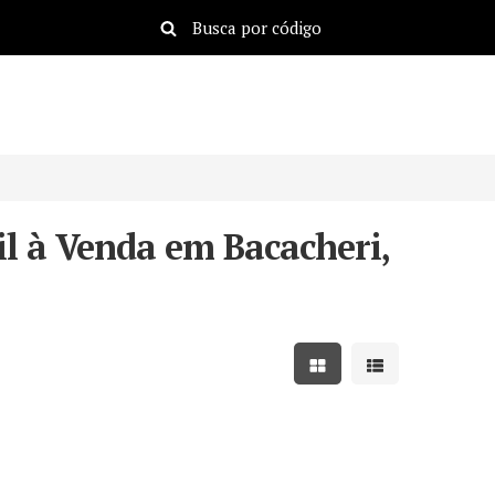
l à Venda em Bacacheri,
Mostrar resultados em
Mostrar resulta