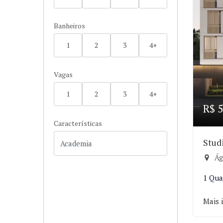
Banheiros
1
2
3
4+
Vagas
1
2
3
4+
R$ 5
Características
Stud
Ág
1 Qua
Mais 