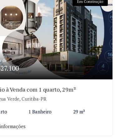
Em Construção
r de:
327.100
io à Venda com 1 quarto, 29m²
ua Verde, Curitiba-PR
arto
1 Banheiro
29 m²
informações