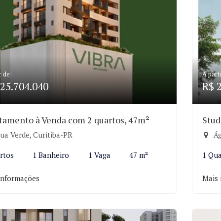
r de:
A parti
25.704.040
R$ 
tamento à Venda com 2 quartos, 47m²
Stud
ua Verde, Curitiba-PR
Ág
rtos
1 Banheiro
1 Vaga
47 m²
1 Qu
informações
Mais 