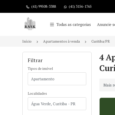
(41) 99508-3388
(41) 3156-1765
Página inicial
Todas as categorias
Anuncie s
Início
Apartamentos à venda
Curitiba/PR
4 A
Filtrar
Curi
Tipos de imóvel
Ordenar
Localidades