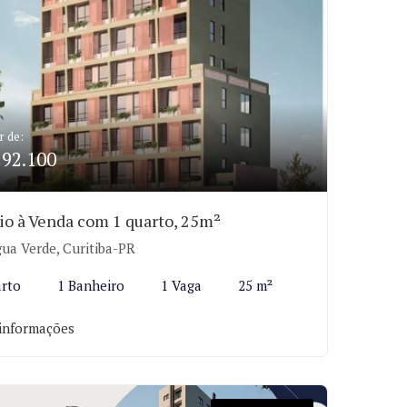
r de:
292.100
io à Venda com 1 quarto, 25m²
ua Verde, Curitiba-PR
arto
1 Banheiro
1 Vaga
25 m²
informações