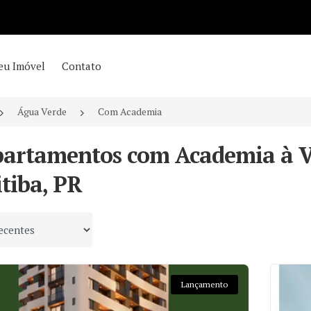
eu Imóvel
Contato
Água Verde
Com Academia
partamentos com Academia à V
tiba, PR
 por
Lançamento