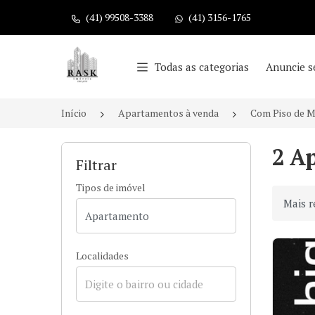
(41) 99508-3388
(41) 3156-1765
Página inicial
Todas as categorias
Anuncie s
Início
Apartamentos à venda
Com Piso de M
2 A
Filtrar
Tipos de imóvel
Ordenar
Localidades