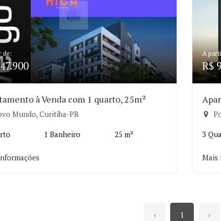
r de:
A parti
47.900
R$ 
tamento à Venda com 1 quarto, 25m²
Apar
vo Mundo, Curitiba-PR
Po
rto
1 Banheiro
25 m²
3 Qua
informações
Mais 
‹
1
›