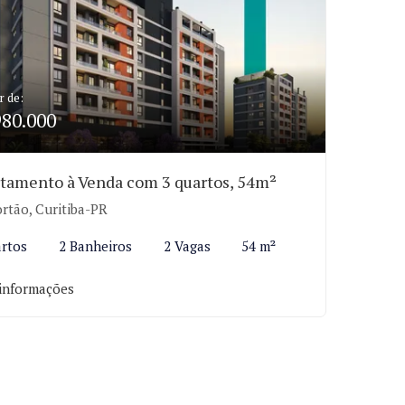
r de:
980.000
tamento à Venda com 3 quartos, 54m²
rtão, Curitiba-PR
rtos
2 Banheiros
2 Vagas
54 m²
informações