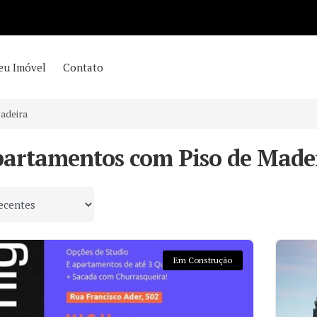
eu Imóvel
Contato
adeira
partamentos com Piso de Made
 por
Em Construção