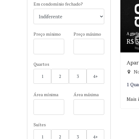
Em condomínio fechado?
A parti
Preço mínimo
Preço máximo
R$ 3
Apar
Quartos
No
1
2
3
4+
1 Qua
Área mínima
Área máxima
Mais 
Suítes
1
2
3
4+