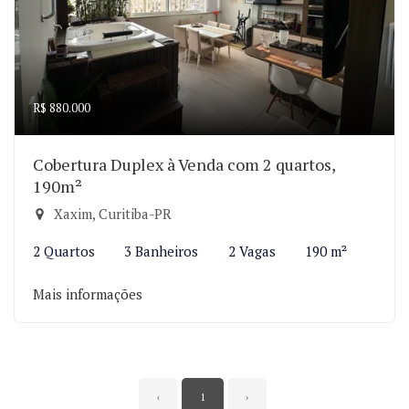
R$ 880.000
Cobertura Duplex à Venda com 2 quartos,
190m²
Xaxim, Curitiba-PR
2 Quartos
3 Banheiros
2 Vagas
190 m²
Mais informações
‹
1
›