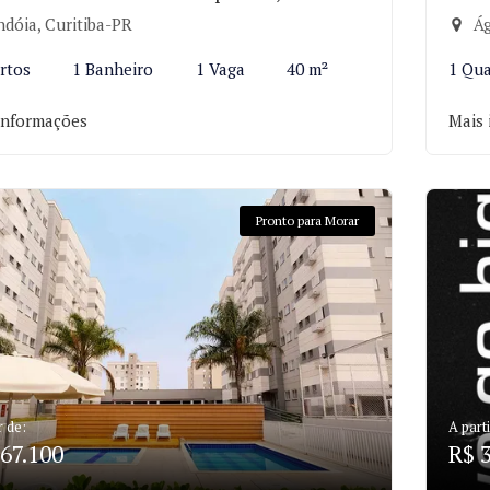
ndóia, Curitiba-PR
Ág
rtos
1 Banheiro
1 Vaga
40 m²
1 Qu
informações
Mais 
Pronto para Morar
r de:
A parti
67.100
R$ 