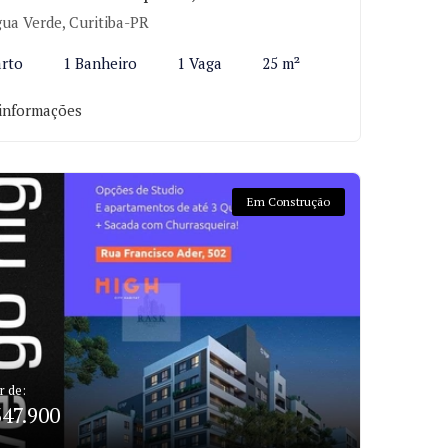
ua Verde, Curitiba-PR
arto
1 Banheiro
1 Vaga
25 m²
informações
Em Construção
r de:
347.900