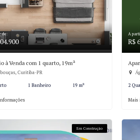
r de:
A parti
04.900
R$ 
io à Venda com 1 quarto, 19m²
Apar
bouças, Curitiba-PR
Ág
rto
1 Banheiro
19 m²
2 Qua
informações
Mais 
Em Construção