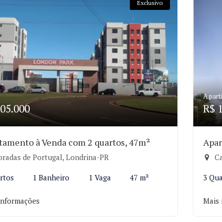
Exclusivo
A parti
05.000
R$ 
tamento à Venda com 2 quartos, 47m²
Apar
radas de Portugal, Londrina-PR
Ca
rtos
1 Banheiro
1 Vaga
47 m²
3 Qua
informações
Mais 