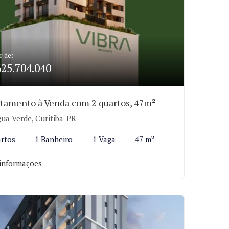
r de:
625.704.040
tamento à Venda com 2 quartos, 47m²
ua Verde, Curitiba-PR
rtos
1 Banheiro
1 Vaga
47 m²
informações