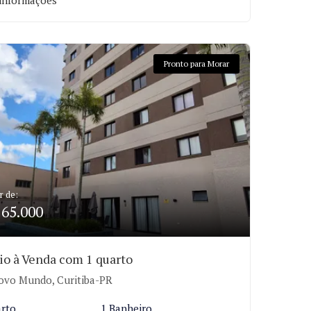
informações
Pronto para Morar
r de:
265.000
io à Venda com 1 quarto
vo Mundo, Curitiba-PR
arto
1 Banheiro