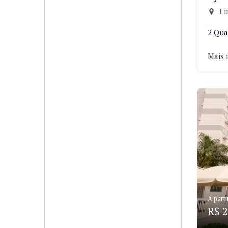
Li
2 Qua
Mais 
A parti
R$ 2