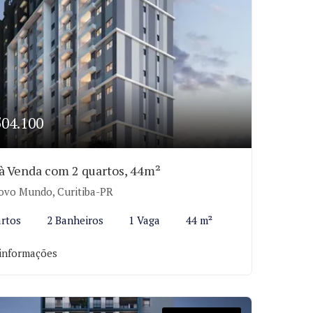
504.100
 à Venda com 2 quartos, 44m²
vo Mundo, Curitiba-PR
rtos
2 Banheiros
1 Vaga
44 m²
informações