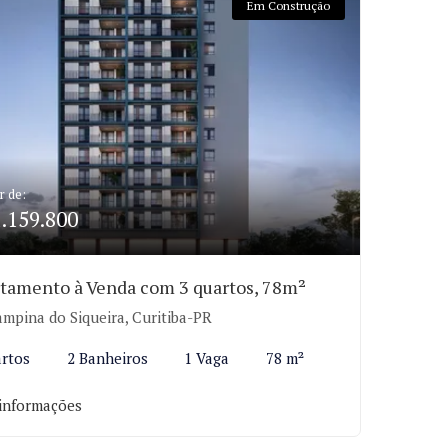
Em Construção
r de:
1.159.800
tamento à Venda com 3 quartos, 78m²
mpina do Siqueira, Curitiba-PR
rtos
2 Banheiros
1 Vaga
78 m²
informações