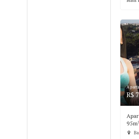
Mais 
A parti
R$ 7
Apar
95m
Ba