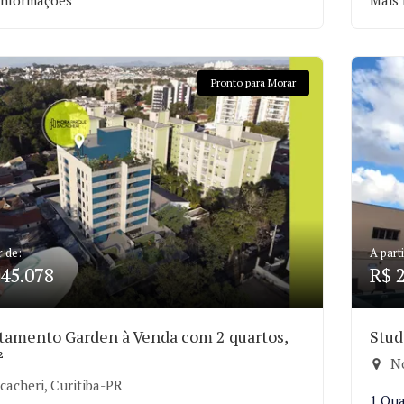
informações
Mais 
Pronto para Morar
r de:
A parti
45.078
R$ 
tamento Garden à Venda com 2 quartos,
Stud
²
No
cacheri, Curitiba-PR
1 Qu