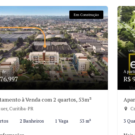
Em Construção
r de:
A parti
76.997
R$ 
tamento à Venda com 2 quartos, 53m²
Apar
uer, Curitiba-PR
Cr
rtos
2 Banheiros
1 Vaga
53 m²
3 Qua