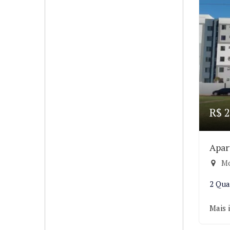
R$ 2
Apar
Mo
2 Qua
Mais 