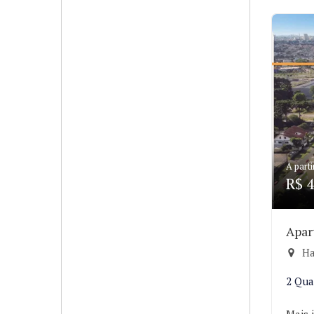
A parti
R$ 4
Apar
Ha
2 Qua