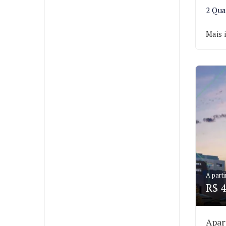
2 Qua
Mais 
A parti
R$ 4
Apar