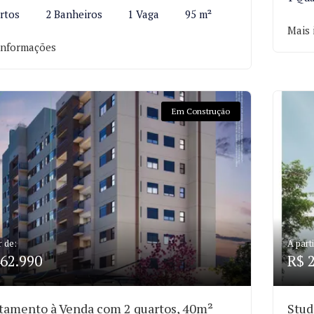
rtos
2 Banheiros
1 Vaga
95 m²
Mais 
informações
Em Construção
r de:
A parti
62.990
R$ 
tamento à Venda com 2 quartos, 40m²
Stud