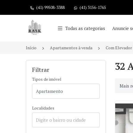
(41) 99508-3388
(41) 3156-1765
Página inicial
Todas as categorias
Anuncie s
Início
Apartamentos à venda
Com Elevador
32 
Filtrar
Tipos de imóvel
Ordenar
Localidades