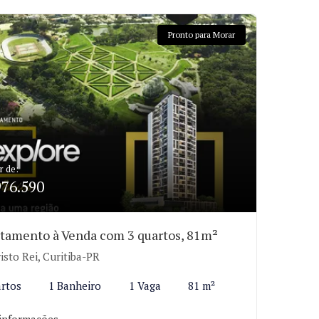
Pronto para Morar
r de:
976.590
tamento à Venda com 3 quartos, 81m²
isto Rei, Curitiba-PR
rtos
1 Banheiro
1 Vaga
81 m²