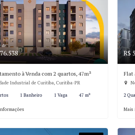
r de:
76.538
R$ 
tamento à Venda com 2 quartos, 47m²
Flat
ade Industrial de Curitiba, Curitiba-PR
No
rtos
1 Banheiro
1 Vaga
47 m²
2 Qua
informações
Mais 