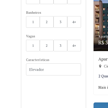
Banheiros
1
2
3
4+
Vagas
A parti
R$ 3
1
2
3
4+
Apar
Características
Cid
2 Qua
Mais 