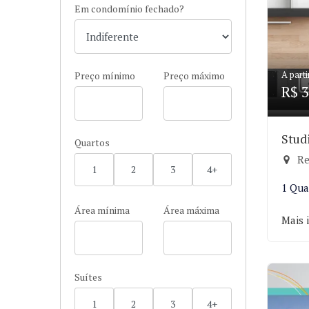
Em condomínio fechado?
A parti
Preço mínimo
Preço máximo
R$ 3
Stud
Quartos
Re
1
2
3
4+
1 Qua
Área mínima
Área máxima
Mais 
Suítes
1
2
3
4+