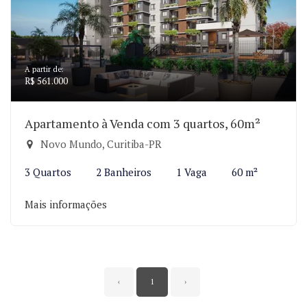
A partir de:
R$ 561.000
Apartamento à Venda com 3 quartos, 60m²
Novo Mundo, Curitiba-PR
3 Quartos
2 Banheiros
1 Vaga
60 m²
Mais informações
‹
1
›