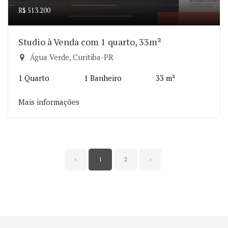
R$ 513.200
Studio à Venda com 1 quarto, 33m²
Água Verde, Curitiba-PR
1 Quarto
1 Banheiro
33 m²
Mais informações
‹
1
2
›