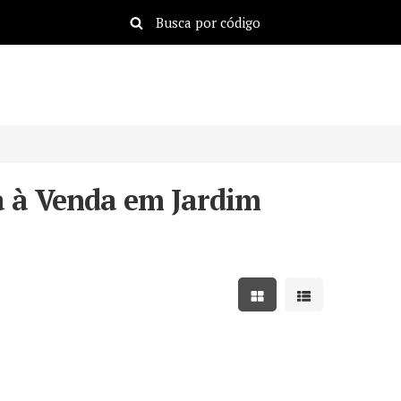
 à Venda em Jardim
Mostrar resultados em
Mostrar resulta