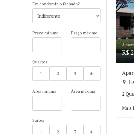
Em condomínio fechado?
Preço mínimo
Preço máximo
A parti
R$ 2
Quartos
Apar
1
2
3
4+
Ja
Área mínima
Área máxima
2 Qua
Mais 
Suítes
1
2
3
4+