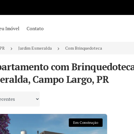
eu Imóvel
Contato
/PR
Jardim Esmeralda
Com Brinquedoteca
partamento com Brinquedoteca
eralda, Campo Largo, PR
 por
Em Construção