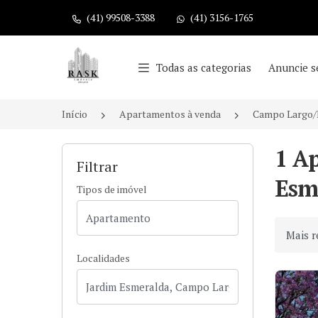
(41) 99508-3388
(41) 3156-1765
Página inicial
Todas as categorias
Anuncie s
Início
Apartamentos à venda
Campo Largo
1 A
Filtrar
Esm
Tipos de imóvel
Ordenar
Localidades