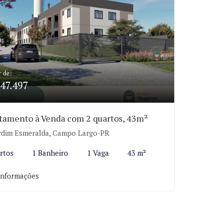
r de:
47.497
tamento à Venda com 2 quartos, 43m²
rdim Esmeralda, Campo Largo-PR
rtos
1 Banheiro
1 Vaga
43 m²
informações