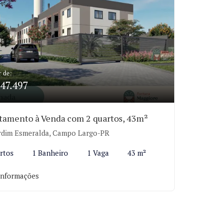
r de:
47.497
tamento à Venda com 2 quartos, 43m²
rdim Esmeralda, Campo Largo-PR
rtos
1 Banheiro
1 Vaga
43 m²
informações