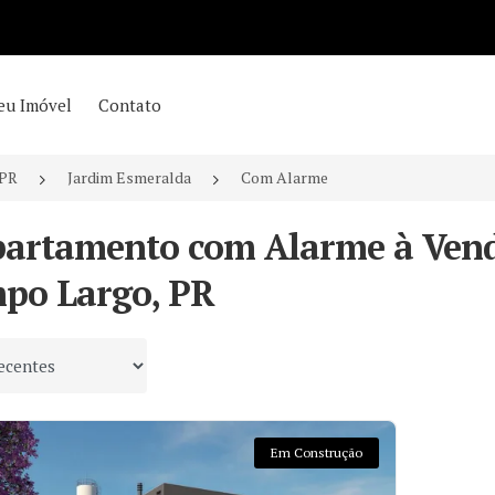
eu Imóvel
Contato
/PR
Jardim Esmeralda
Com Alarme
partamento com Alarme à Vend
po Largo, PR
 por
Em Construção