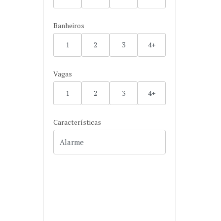
Banheiros
1
2
3
4+
Vagas
1
2
3
4+
Características