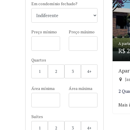
Em condomínio fechado?
Preço mínimo
Preço máximo
A parti
R$ 2
Quartos
Apar
1
2
3
4+
Ja
Área mínima
Área máxima
2 Qua
Mais 
Suítes
1
2
3
4+