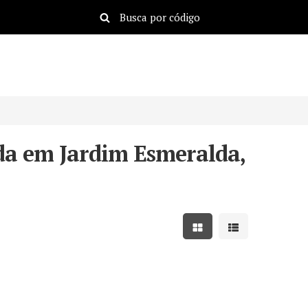
a em Jardim Esmeralda,
Mostrar resultados em
Mostrar resulta