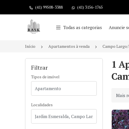
(41) 99508-3388
(41) 3156-1765
Página inicial
Todas as categorias
Anuncie s
Início
Apartamentos à venda
Campo Largo
1 A
Filtrar
Cam
Tipos de imóvel
Ordenar
Localidades