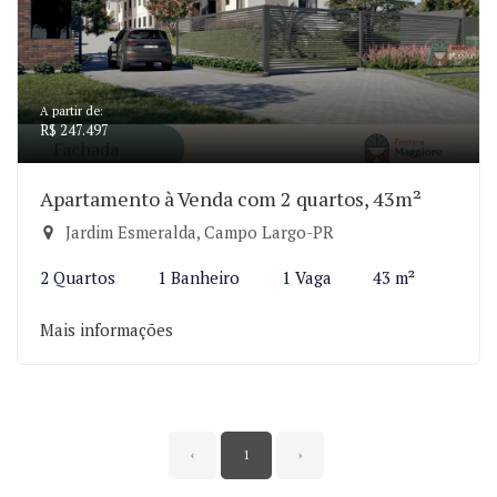
A partir de:
R$ 247.497
Apartamento à Venda com 2 quartos, 43m²
Jardim Esmeralda, Campo Largo-PR
2 Quartos
1 Banheiro
1 Vaga
43 m²
Mais informações
‹
1
›