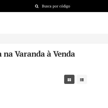
 na Varanda à Venda
Mostrar resultados em
Mostrar resulta