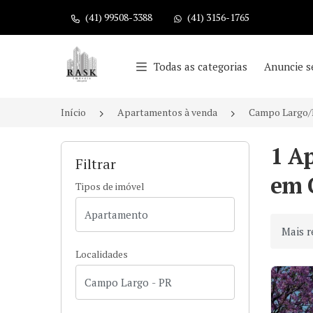
(41) 99508-3388
(41) 3156-1765
Página inicial
Todas as categorias
Anuncie s
Início
Apartamentos à venda
Campo Largo
1 A
Filtrar
em 
Tipos de imóvel
Ordenar
Localidades