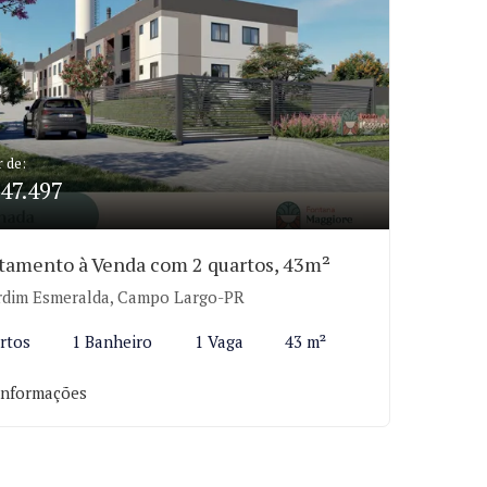
r de:
47.497
tamento à Venda com 2 quartos, 43m²
rdim Esmeralda, Campo Largo-PR
rtos
1 Banheiro
1 Vaga
43 m²
informações