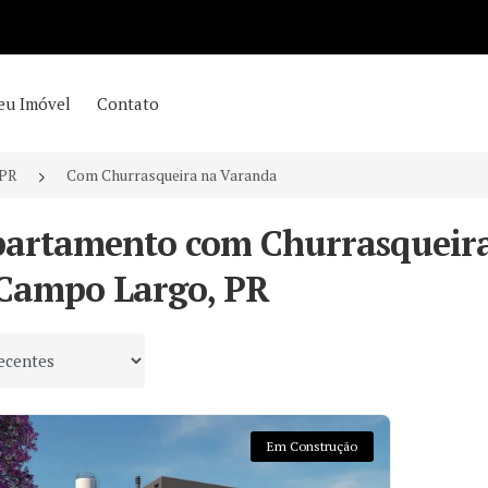
eu Imóvel
Contato
/PR
Com Churrasqueira na Varanda
partamento com Churrasqueira
Campo Largo, PR
 por
Em Construção