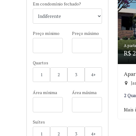
Em condomínio fechado?
Preço mínimo
Preço máximo
A parti
R$ 2
Quartos
Apar
1
2
3
4+
Ja
Área mínima
Área máxima
2 Qua
Mais 
Suítes
1
2
3
4+