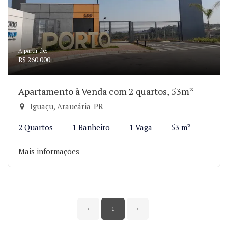
A partir de:
R$ 260.000
Apartamento à Venda com 2 quartos, 53m²
Iguaçu, Araucária-PR
2 Quartos
1 Banheiro
1 Vaga
53 m²
Mais informações
‹
1
›